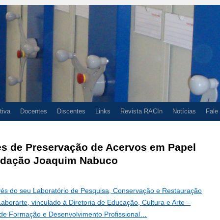
tiva
Docentes
Discentes
Links
Revista RACIn
Notícias
Fale
s de Preservação de Acervos em Papel
dação Joaquim Nabuco
és do seu Laboratório de Pesquisa, Conservação e Restauração
borarte, vinculado à Diretoria de Educação, Cultura e Arte –
 de Formação e Desenvolvimento Profissional…