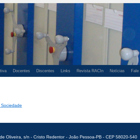
tiva
Docentes
Discentes
Links
Revista RACIn
Notícias
Fale
e Sociedade
de Oliveira, s/n - Cristo Redentor - João Pessoa-PB - CEP 58020-540