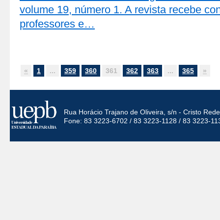
volume 19, número 1. A revista recebe con
professores e…
«
1
...
359
360
361
362
363
...
365
»
Rua Horácio Trajano de Oliveira, s/n - Cristo Re
Fone: 83 3223-6702 / 83 3223-1128 / 83 3223-11