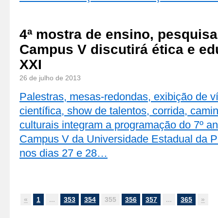
4ª mostra de ensino, pesquisa
Campus V discutirá ética e e
XXI
26 de julho de 2013
Palestras, mesas-redondas, exibição de v
científica, show de talentos, corrida, ca
culturais integram a programação do 7º an
Campus V da Universidade Estadual da Par
nos dias 27 e 28…
«
1
...
353
354
355
356
357
...
365
»