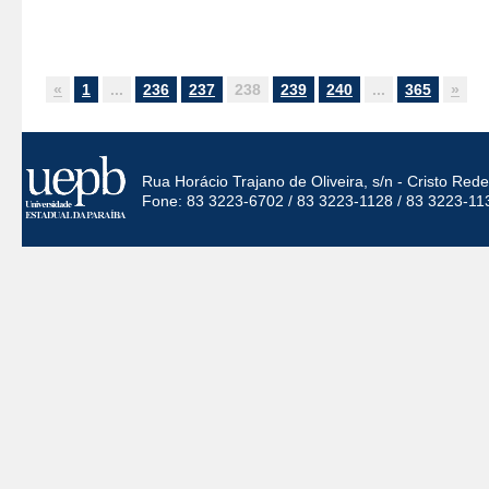
«
1
...
236
237
238
239
240
...
365
»
Rua Horácio Trajano de Oliveira, s/n - Cristo Re
Fone: 83 3223-6702 / 83 3223-1128 / 83 3223-11