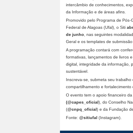
intercâmbio de conhecimentos, exp
da Informação e de áreas afins.
Promovido pelo Programa de Pós-G
Federal de Alagoas (Ufal), o Siti
abr
de junho
, nas seguintes modalida
Geral e os templates de submissão
A programação contará com conferê
formativas, lançamentos de livros
digital, integridade da informação,
sustentável.
Inscreva-se, submeta seu trabalho 
compartilhamento e fortalecimento d
O evento tem o apoio financeiro d
(@capes_oficial
), do Conselho Na
(
@cnpq_oficial
) e da Fundação d
Fonte:
@sitiufal
(Instagram).