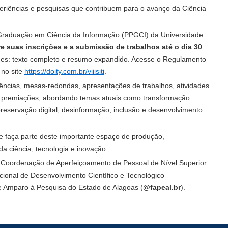
eriências e pesquisas que contribuem para o avanço da Ciência
raduação em Ciência da Informação (PPGCI) da Universidade
e suas inscrições e a submissão de trabalhos até o dia 30
des: texto completo e resumo expandido. Acesse o Regulamento
 no site
https://doity.com.br/viiisiti
.
ncias, mesas-redondas, apresentações de trabalhos, atividades
 e premiações, abordando temas atuais como transformação
 preservação digital, desinformação, inclusão e desenvolvimento
e faça parte deste importante espaço de produção,
a ciência, tecnologia e inovação.
a Coordenação de Aperfeiçoamento de Pessoal de Nível Superior
cional de Desenvolvimento Científico e Tecnológico
e Amparo à Pesquisa do Estado de Alagoas (
@fapeal.br
).