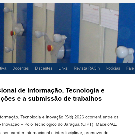
tiva
Docentes
Discentes
Links
Revista RACIn
Notícias
Fale
cional de Informação, Tecnologia e
ições e a submissão de trabalhos
nformação, Tecnologia e Inovação (Siti) 2026 ocorrerá entre os
e Inovação – Polo Tecnológico do Jaraguá (CIPT), Maceió/AL.
 seu caráter internacional e interdisciplinar, promovendo