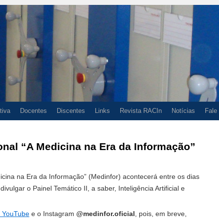
tiva
Docentes
Discentes
Links
Revista RACIn
Notícias
Fale
ional “A Medicina na Era da Informação”
dicina na Era da Informação” (Medinfor) acontecerá entre os dias
ulgar o Painel Temático II, a saber, Inteligência Artificial e
o YouTube
e o Instagram
@medinfor.oficial
, pois, em breve,