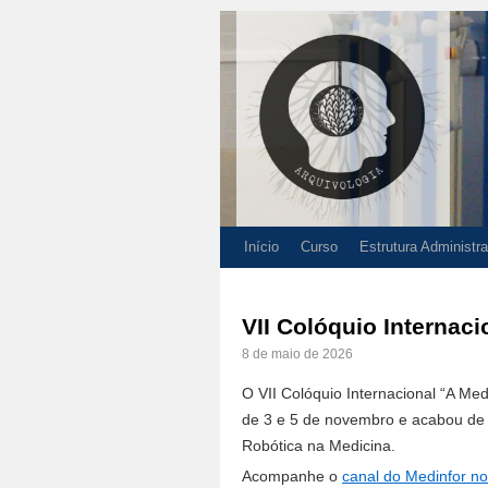
Início
Curso
Estrutura Administra
VII Colóquio Internac
8 de maio de 2026
O VII Colóquio Internacional “A Me
de 3 e 5 de novembro e acabou de div
Robótica na Medicina.
Acompanhe o
canal do Medinfor n