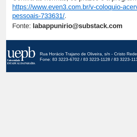
https://www.even3.com.br/v-coloquio-acer
pessoais-733631/
.
Fonte:
labappunirio@substack.com
Rua Horácio Trajano de Oliveira, s/n - Cristo Re
Fone: 83 3223-6702 / 83 3223-1128 / 83 3223-11