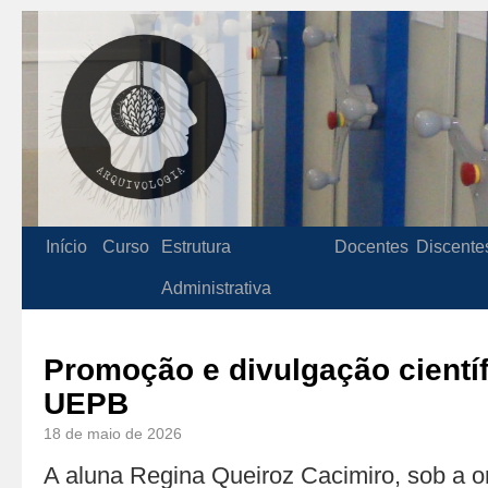
Início
Curso
Estrutura
Docentes
Discente
Administrativa
Promoção e divulgação cientí
UEPB
18 de maio de 2026
A aluna Regina Queiroz Cacimiro, sob a o