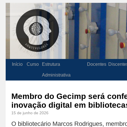
Início
Curso
Estrutura
Docentes
Discente
Administrativa
Membro do Gecimp será confe
inovação digital em bibliotec
15 de junho de 2026
O bibliotecário Marcos Rodrigues, membr