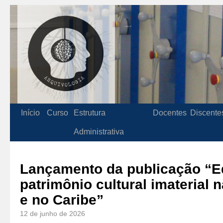
Início
Curso
Estrutura
Docentes
Discente
Administrativa
Lançamento da publicação “E
patrimônio cultural imaterial 
e no Caribe”
12 de junho de 2026