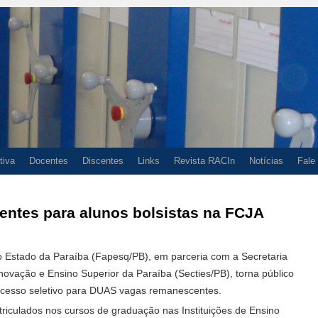
tiva
Docentes
Discentes
Links
Revista RACIn
Notícias
Fale
ntes para alunos bolsistas na FCJA
 Estado da Paraíba (Fapesq/PB), em parceria com a Secretaria
Inovação e Ensino Superior da Paraíba (Secties/PB), torna público
ocesso seletivo para DUAS vagas remanescentes.
riculados nos cursos de graduação nas Instituições de Ensino