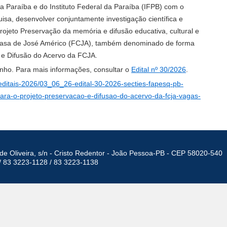
da Paraíba e do Instituto Federal da Paraíba (IFPB) com o
isa, desenvolver conjuntamente investigação científica e
rojeto Preservação da memória e difusão educativa, cultural e
 Casa de José Américo (FCJA), também denominado de forma
 e Difusão do Acervo da FCJA.
junho. Para mais informações, consultar o
Edital nº 30/2026
.
s/editais-2026/03_06_26-edital-30-2026-secties-fapesq-pb-
ara-o-projeto-preservacao-e-difusao-do-acervo-da-fcja-vagas-
de Oliveira, s/n - Cristo Redentor - João Pessoa-PB - CEP 58020-540
/ 83 3223-1128 / 83 3223-1138