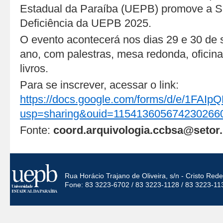
Estadual da Paraíba (UEPB) promove a
Deficiência da UEPB 2025.
O evento acontecerá nos dias 29 e 30 de 
ano, com palestras, mesa redonda, oficin
livros.
Para se inscrever, acessar o link:
https://docs.google.com/forms/d/e/1
usp=sharing&ouid=115413605674230266
Fonte:
coord.arquivologia.ccbsa@setor
Rua Horácio Trajano de Oliveira, s/n - Cristo Re
Fone: 83 3223-6702 / 83 3223-1128 / 83 3223-11