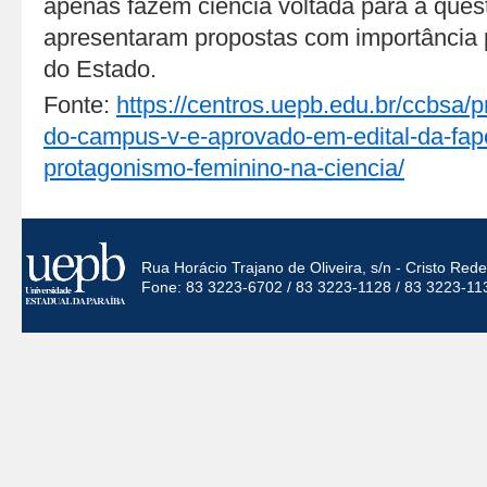
apenas fazem ciência voltada para a ques
apresentaram propostas com importância 
do Estado.
Fonte:
https://centros.uepb.edu.br/ccbsa/
do-campus-v-e-aprovado-em-edital-da-fap
protagonismo-feminino-na-ciencia/
Rua Horácio Trajano de Oliveira, s/n - Cristo Re
Fone: 83 3223-6702 / 83 3223-1128 / 83 3223-11