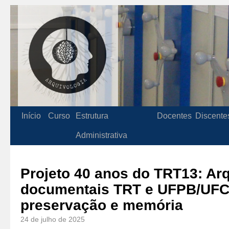
Início
Curso
Estrutura
Docentes
Discente
Administrativa
Projeto 40 anos do TRT13: Ar
documentais TRT e UFPB/UF
preservação e memória
24 de julho de 2025