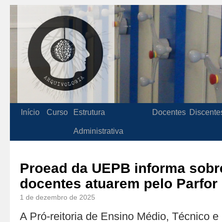
Início
Curso
Estrutura
Docentes
Discente
Administrativa
Proead da UEPB informa sobr
docentes atuarem pelo Parfor
1 de dezembro de 2025
A Pró-reitoria de Ensino Médio, Técnico 