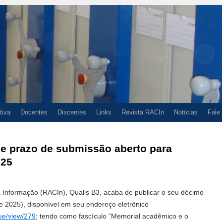
tiva
Docentes
Discentes
Links
Revista RACIn
Notícias
Fale
 e prazo de submissão aberto para
025
 Informação (RACIn), Qualis B3, acaba de publicar o seu décimo
e 2025), disponível em seu endereço eletrônico
sue/view/279
; tendo como fascículo “Memorial acadêmico e o