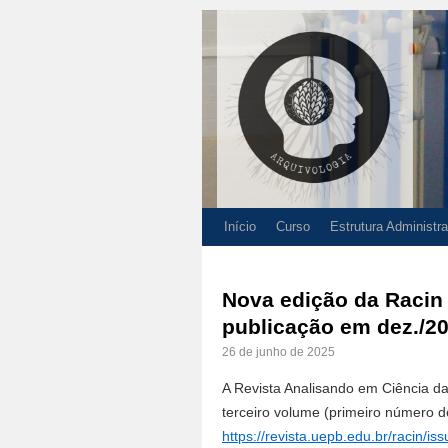
Início
Curso
Estrutura Administra
Nova edição da Racin
publicação em dez./2
26 de junho de 2025
A Revista Analisando em Ciência da
terceiro volume (primeiro número d
https://revista.uepb.edu.br/racin/is