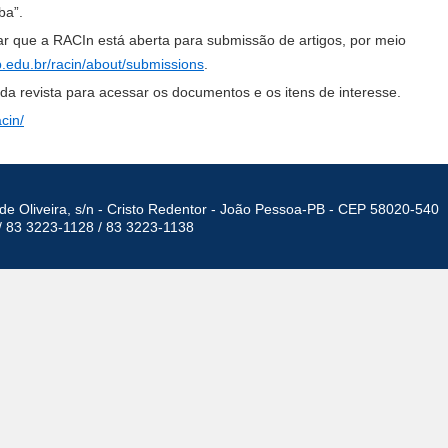
ba”.
ar que a RACIn está aberta para submissão de artigos, por meio
pb.edu.br/racin/about/submissions
.
a revista para acessar os documentos e os itens de interesse.
cin/
de Oliveira, s/n - Cristo Redentor - João Pessoa-PB - CEP 58020-540
/ 83 3223-1128 / 83 3223-1138