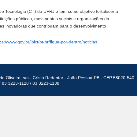
de Tecnologia (CT) da UFRJ e tem como objetivo fortalecer a
tituições públicas, movimentos sociais e organizações da
ões inovadoras que contribuam para o desenvolvimento
ps://www.gov.br/ibict/pt-br/fique-por-dentro/noticias
.
de Oliveira, s/n - Cristo Redentor - João Pessoa-PB - CEP 58020-540
/ 83 3223-1128 / 83 3223-1138