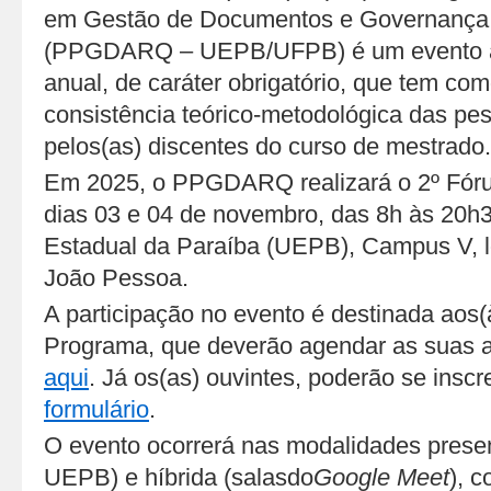
em Gestão de Documentos e Governança A
(PPGDARQ – UEPB/UFPB) é um evento ac
anual, de caráter obrigatório, que tem como
consistência teórico-metodológica das p
pelos(as) discentes do curso de mestrado.
Em 2025, o PPGDARQ realizará o 2º Fór
dias 03 e 04 de novembro, das 8h às 20h3
Estadual da Paraíba (UEPB), Campus V, l
João Pessoa.
A participação no evento é destinada aos
Programa, que deverão agendar as suas 
aqui
. Já os(as) ouvintes, poderão se insc
formulário
.
O evento ocorrerá nas modalidades prese
UEPB) e híbrida (salasdo
Google Meet
), 