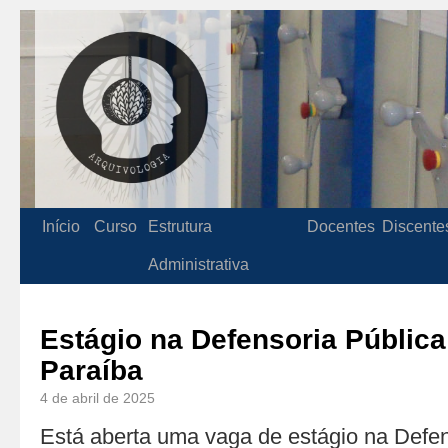
Início
Curso
Estrutura
Docentes
Discente
Administrativa
Estágio na Defensoria Públic
Paraíba
4 de abril de 2025
Está aberta uma vaga de estágio na Defen