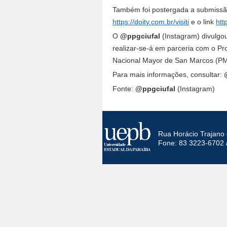
Também foi postergada a submissão 
https://doity.com.br/visiti
e o link
htt
O
@ppgciufal
(Instagram) divulgou
realizar-se-á em parceria com o Pr
Nacional Mayor de San Marcos (P
Para mais informações, consultar:
Fonte:
@ppgciufal
(Instagram)
Rua Horácio Trajano 
Fone: 83 3223-6702 