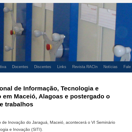
tiva
Docentes
Discentes
Links
Revista RACIn
Notícias
Fale
ional de Informação, Tecnologia e
o em Maceió, Alagoas e postergado o
e trabalhos
o de Inovação do Jaraguá, Maceió, acontecerá o VI Seminário
ogia e Inovação (SITI).