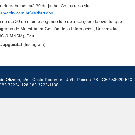
de trabalhos até 30 de junho. Consultar o site
ps://doity.com.br/visiti/artigos
.
 no dia 30 de maio o segundo lote de inscrições do evento, que
ograma de Maestría en Gestión de la Información, Universidad
MGI/UMNSM), Peru.
@ppgciufal
(Instagram).
de Oliveira, s/n - Cristo Redentor - João Pessoa-PB - CEP 58020-540
/ 83 3223-1128 / 83 3223-1138