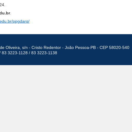
24.
du.br
.
edu.br/ppgdarq/
de Oliveira, s/n - Cristo Redentor - João Pessoa-PB - CEP 58020-540
/ 83 3223-1128 / 83 3223-1138