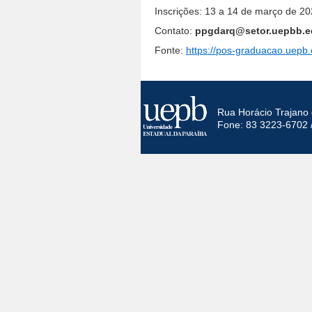
Inscrições: 13 a 14 de março de 20
Contato:
ppgdarq@setor.uepbb.e
Fonte:
https://pos-graduacao.uepb.
Rua Horácio Trajano 
Fone: 83 3223-6702 