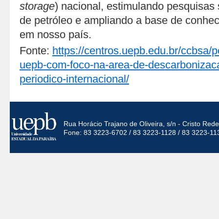
storage
) nacional, estimulando pesquisas
de petróleo e ampliando a base de conhe
em nosso país.
Fonte:
https://centros.uepb.edu.br/ccbsa/
uepb-com-foco-na-area-de-descarbonizac
periodico-internacional/
Rua Horácio Trajano de Oliveira, s/n - Cristo Re
Fone: 83 3223-6702 / 83 3223-1128 / 83 3223-11