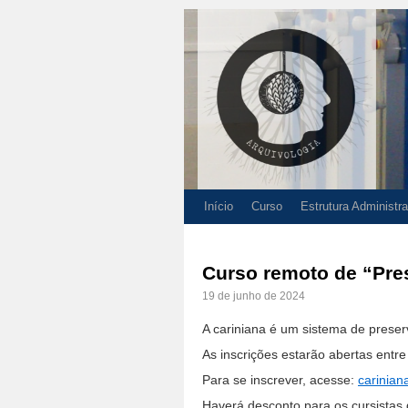
Início
Curso
Estrutura Administra
Curso remoto de “Pres
19 de junho de 2024
A cariniana é um sistema de prese
As inscrições estarão abertas entre 
Para se inscrever, acesse:
carinian
Haverá desconto para os cursistas 