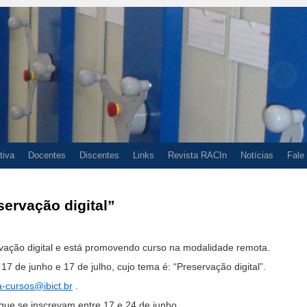
tiva
Docentes
Discentes
Links
Revista RACIn
Notícias
Fale
ervação digital”
rvação digital e está promovendo curso na modalidade remota.
17 de junho e 17 de julho, cujo tema é: “Preservação digital”.
a-cursos@ibict.br
.
que se inscrevam entre 17 e 24 de junho.