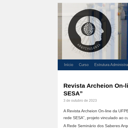
Início
Curso
Estrutura Administra
Revista Archeion On-l
SESA”
3 de outubro de 2023
A Revista Archeion On-line da UFP
rede SESA”, projeto vinculado ao c
A Rede Seminário dos Saberes Arqu