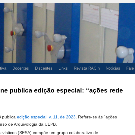
tiva
Docentes
Discentes
Links
Revista RACIn
Notícias
Fale
ine publica edição especial: “ações rede
B publica
edição especial, v. 11, de 2023
. Refere-se às “ações
urso de Arquivologia da UEPB.
ivísticos (SESA) compõe um grupo colaborativo de