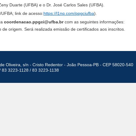
 Zeny Duarte (UFBA) e o Dr. José Carlos Sales (UFBA).
I/UFBA; link de acesso:
https://l1nq.com/ppgciufba
).
ara
coordenacao.ppgci@ufba.br
com as seguintes informações:
o de origem. Será realizada emissão de certificados aos inscritos.
de Oliveira, s/n - Cristo Redentor - João Pessoa-PB - CEP 58020-540
/ 83 3223-1128 / 83 3223-1138