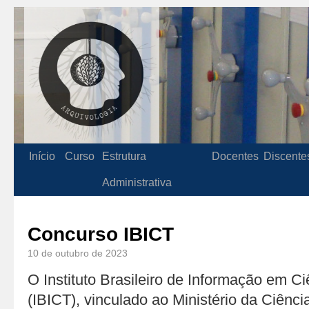
Início
Curso
Estrutura
Docentes
Discente
Administrativa
Concurso IBICT
10 de outubro de 2023
O Instituto Brasileiro de Informação em C
(IBICT), vinculado ao Ministério da Ciênci