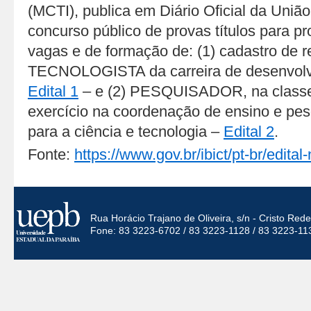
(MCTI), publica em Diário Oficial da Uniã
concurso público de provas títulos para pr
vagas e de formação de: (1) cadastro de r
TECNOLOGISTA da carreira de desenvolvi
Edital 1
– e (2) PESQUISADOR, na class
exercício na coordenação de ensino e pe
para a ciência e tecnologia –
Edital 2
.
Fonte:
https://www.gov.br/ibict/pt-br/edital
Rua Horácio Trajano de Oliveira, s/n - Cristo Re
Fone: 83 3223-6702 / 83 3223-1128 / 83 3223-11