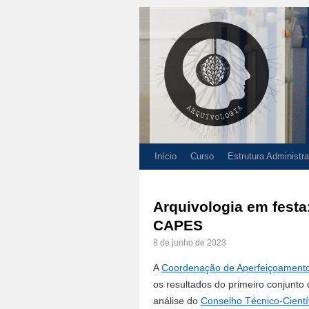
Início
Curso
Estrutura Administra
Arquivologia em festa
CAPES
8 de junho de 2023
A
Coordenação de Aperfeiçoamento
os resultados do primeiro conjunto
análise do
Conselho Técnico-Cientí