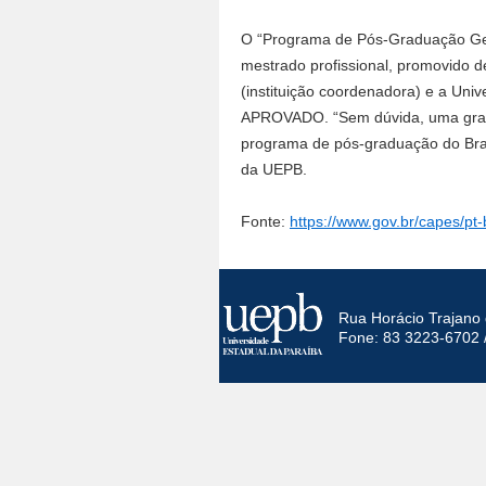
O “Programa de Pós-Graduação Ges
mestrado profissional, promovido d
(instituição coordenadora) e a Univ
APROVADO. “Sem dúvida, uma grande
programa de pós-graduação do Brasi
da UEPB.
Fonte:
https://www.gov.br/capes/pt
Rua Horácio Trajano 
Fone: 83 3223-6702 