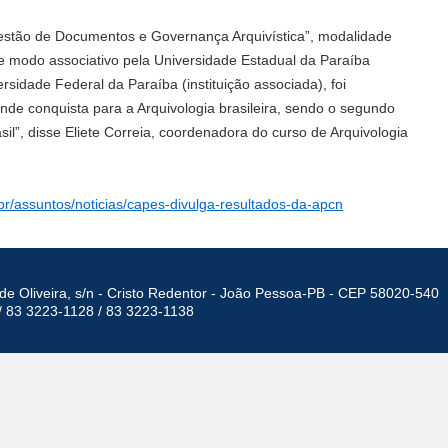
tão de Documentos e Governança Arquivística”, modalidade
e modo associativo pela Universidade Estadual da Paraíba
ersidade Federal da Paraíba (instituição associada), foi
 conquista para a Arquivologia brasileira, sendo o segundo
l”, disse Eliete Correia, coordenadora do curso de Arquivologia
-br/assuntos/noticias/capes-divulga-resultados-da-apcn
de Oliveira, s/n - Cristo Redentor - João Pessoa-PB - CEP 58020-540
/ 83 3223-1128 / 83 3223-1138