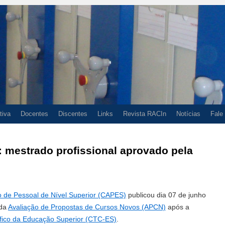
tiva
Docentes
Discentes
Links
Revista RACIn
Notícias
Fale
: mestrado profissional aprovado pela
 de Pessoal de Nível Superior (CAPES)
publicou dia 07 de junho
 da
Avaliação de Propostas de Cursos Novos (APCN)
após a
fico da Educação Superior (CTC-ES)
.