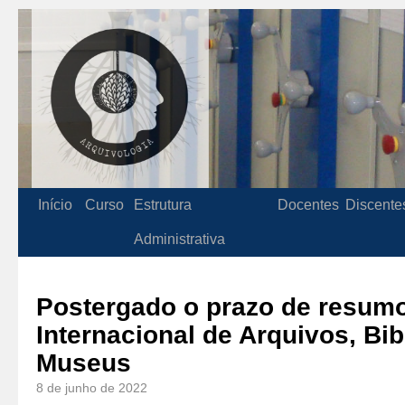
Início
Curso
Estrutura
Docentes
Discente
Administrativa
Postergado o prazo de resumo
Internacional de Arquivos, Bib
Museus
8 de junho de 2022