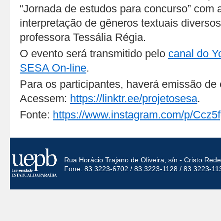
“Jornada de estudos para concurso” com a 
interpretação de gêneros textuais diversos
professora Tessália Régia.
O evento será transmitido pelo
canal do Y
SESA On-line
.
Para os participantes, haverá emissão de c
Acessem:
https://linktr.ee/projetosesa
.
Fonte:
https://www.instagram.com/p/Ccz5
Rua Horácio Trajano de Oliveira, s/n - Cristo Re
Fone: 83 3223-6702 / 83 3223-1128 / 83 3223-11