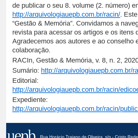
de publicar o seu 8. volume (2. número) 
http://arquivologiauepb.com.br/racin/
. Est
“Gestão & Memória”. Convidamos a naveg
revista para acessar os artigos e os itens 
Agradecemos aos autores e ao conselho ed
colaboração.
RACIn, Gestão & Memória, v. 8, n. 2, 2020
Sumário:
http://arquivologiauepb.com.br/ra
Editorial:
http://arquivologiauepb.com.br/racin/edico
Expediente:
http://arquivologiauepb.com.br/racin/publi
Rua Horácio Trajano de Oliveira, s/n - Cristo Re