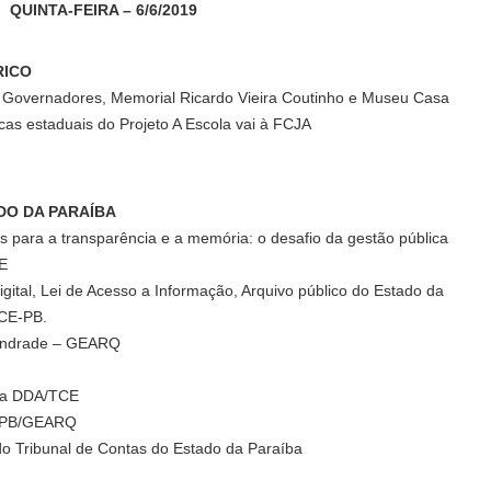
QUINTA-FEIRA – 6/6/2019
RICO
s Governadores, Memorial Ricardo Vieira Coutinho e Museu Casa
cas estaduais do Projeto A Escola vai à FCJA
DO DA PARAÍBA
os para a transparência e a memória: o desafio da gestão pública
CE
tal, Lei de Acesso a Informação, Arquivo público do Estado da
TCE-PB.
 Andrade – GEARQ
 da DDA/TCE
UEPB/GEARQ
do Tribunal de Contas do Estado da Paraíba