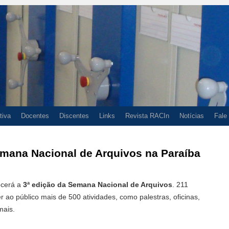
tiva
Docentes
Discentes
Links
Revista RACIn
Notícias
Fale
mana Nacional de Arquivos na Paraíba
ecerá a
3ª edição da Semana Nacional de Arquivos
. 211
r ao público mais de 500 atividades, como palestras, oficinas,
mais.