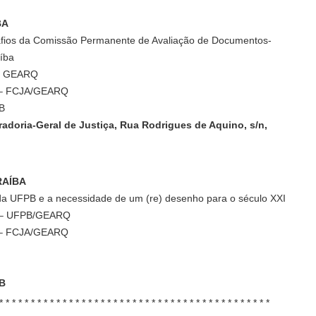
BA
fios da Comissão Permanente de Avaliação de Documentos-
aíba
 – GEARQ
a – FCJA/GEARQ
B
adoria-Geral de Justiça, Rua Rodrigues de Aquino, s/n,
RAÍBA
a UFPB e a necessidade de um (re) desenho para o século XXI
to – UFPB/GEARQ
a – FCJA/GEARQ
PB
* * * * * * * * * * * * * * * * * * * * * * * * * * * * * * * * * * * * * * * * * * *