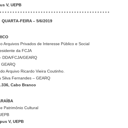
pus V, UEPB
* * * * * * * * * * * * * * * * * * * * * * * * * * * * * * * * * * * * * * * * * * *
QUARTA-FEIRA – 5/6/2019
RICO
rquivos Privados de Interesse Público e Social
residente da FCJA
ra – DDA/FCJA/GEARQ
 – GEARQ
do Arquivo Ricardo Vieira Coutinho.
da Silva Fernandes – GEARQ
3.336, Cabo Branco
ARAÍBA
 Patrimônio Cultural
 UEPB
mpus V, UEPB