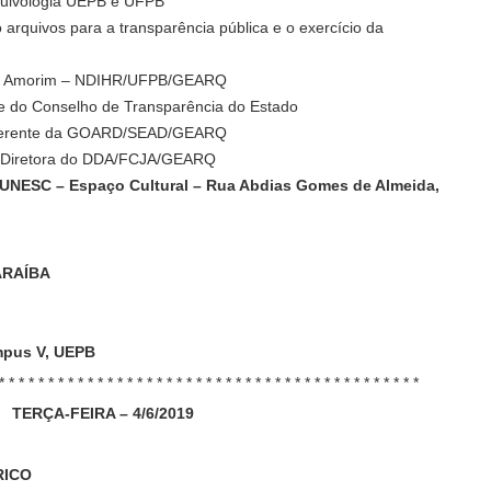
quivologia UEPB e UFPB
quivos para a transparência pública e o exercício da
 de Amorim – NDIHR/UFPB/GEARQ
ente do Conselho de Transparência do Estado
, Gerente da GOARD/SEAD/GEARQ
a, Diretora do DDA/FCJA/GEARQ
 FUNESC – Espaço Cultural – Rua Abdias Gomes de Almeida,
ARAÍBA
mpus V, UEPB
* * * * * * * * * * * * * * * * * * * * * * * * * * * * * * * * * * * * * * * * * * *
TERÇA-FEIRA – 4/6/2019
RICO