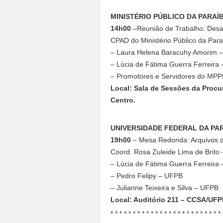
MINISTÉRIO PÚBLICO DA PARAÍ
14h00
–Reunião de Trabalho: Desa
CPAD do Ministério Público da Par
– Laura Helena Baracuhy Amorim
– Lúcia de Fátima Guerra Ferreir
– Promotores e Servidores do MPP
Local: Sala de Sessões da Procur
Centro.
UNIVERSIDADE FEDERAL DA PA
19h00
– Mesa Redonda: Arquivos d
Coord. Rosa Zuleide Lima de Bri
– Lúcia de Fátima Guerra Ferreir
– Pedro Felipy – UFPB
– Julianne Teixeira e Silva – UFPB
Local: Auditório 211 – CCSA/UF
* * * * * * * * * * * * * * * * * * * * * * * * * 