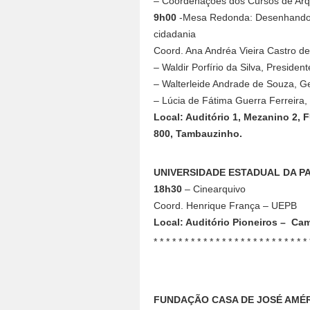
– Coordenações dos Cursos de Ar
9h00
-Mesa Redonda: Desenhando ar
cidadania
Coord. Ana Andréa Vieira Castro
– Waldir Porfírio da Silva, Presid
– Walterleide Andrade de Souza
– Lúcia de Fátima Guerra Ferreir
Local: Auditório 1, Mezanino 2,
800, Tambauzinho.
UNIVERSIDADE ESTADUAL DA P
18h30
– Cinearquivo
Coord. Henrique França – UEPB
Local: Auditório Pioneiros – Ca
* * * * * * * * * * * * * * * * * * * * * * * * * 
FUNDAÇÃO CASA DE JOSÉ AMÉ