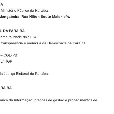
BA
 Ministério Público da Paraíba
Mangabeira, Rua Hilton Souto Maior, s/n.
L DA PARAÍBA
 Terceira Idade do SESC
: transparência e memória da Democracia na Paraíba
o – CGE-PB
APL/IHGP
a Justiça Eleitoral da Paraíba
ARAÍBA
nça da Informação: práticas de gestão e procedimentos de