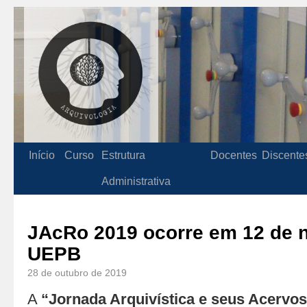
Início
Curso
Estrutura
Docentes
Discente
Administrativa
JAcRo 2019 ocorre em 12 de 
UEPB
28 de outubro de 2019
A
“Jornada Arquivística e seus Acervo