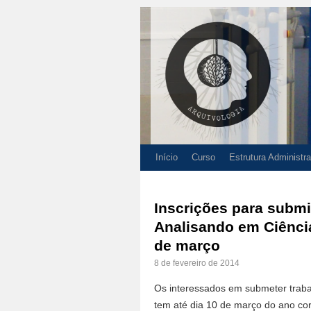
Início
Curso
Estrutura Administra
Inscrições para submi
Analisando em Ciência
de março
8 de fevereiro de 2014
Os interessados em submeter traba
tem até dia 10 de março do ano cor