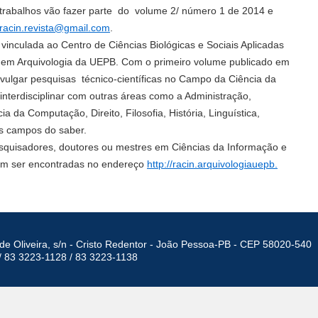
s trabalhos vão fazer parte do volume 2/ número 1 de 2014 e
racin.revista@gmail.com
.
inculada ao Centro de Ciências Biológicas e Sociais Aplicadas
em Arquivologia da UEPB. Com o primeiro volume publicado em
divulgar pesquisas técnico-científicas no Campo da Ciência da
nterdisciplinar com outras áreas como a Administração,
ia da Computação, Direito, Filosofia, História, Linguística,
os campos do saber.
esquisadores, doutores ou mestres em Ciências da Informação e
dem ser encontradas no endereço
http://racin.arquivologiauepb.
de Oliveira, s/n - Cristo Redentor - João Pessoa-PB - CEP 58020-540
/ 83 3223-1128 / 83 3223-1138