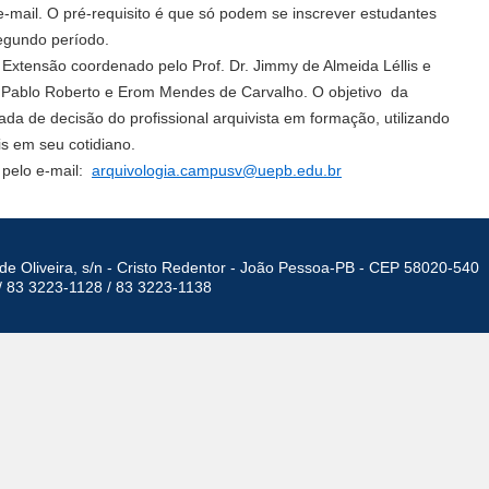
-mail. O pré-requisito é que só podem se inscrever estudantes
segundo período.
 Extensão coordenado pelo Prof. Dr. Jimmy de Almeida Léllis e
 Pablo Roberto e Erom Mendes de Carvalho. O objetivo da
mada de decisão do profissional arquivista em formação, utilizando
is em seu cotidiano.
 pelo e-mail:
arquivologia.campusv@uepb.
edu.br
de Oliveira, s/n - Cristo Redentor - João Pessoa-PB - CEP 58020-540
/ 83 3223-1128 / 83 3223-1138