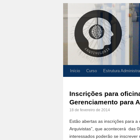
Início
Curso
Estrutura Administra
Inscrições para ofici
Gerenciamento para A
18 de fevereiro de 2014
Estão abertas as inscrições para a
Arquivistas”, que acontecerá das 0
interessados poderão se inscrever