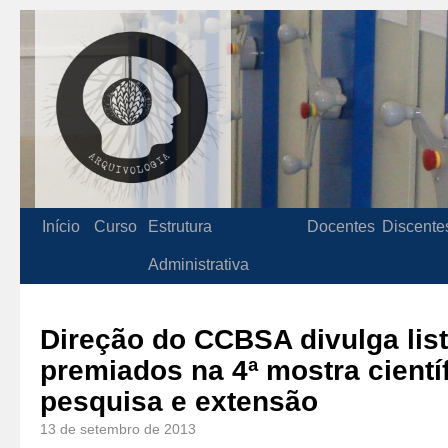
Início
Curso
Estrutura
Docentes
Discente
Administrativa
Direção do CCBSA divulga list
premiados na 4ª mostra cientí
pesquisa e extensão
13 de setembro de 2013