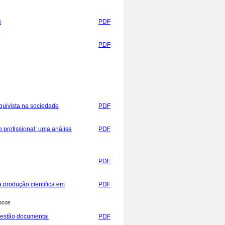
s
PDF
PDF
rquivista na sociedade
PDF
profissional: uma análise
PDF
PDF
a produção científica em
PDF
ancos
 gestão documental
PDF