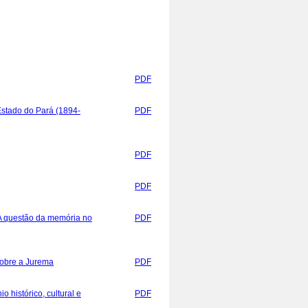
PDF
Estado do Pará (1894-
PDF
PDF
PDF
 A questão da memória no
PDF
sobre a Jurema
PDF
 histórico, cultural e
PDF