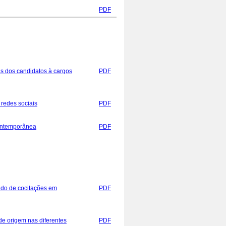
PDF
as dos candidatos à cargos
PDF
 redes sociais
PDF
contemporânea
PDF
tudo de cocitações em
PDF
de origem nas diferentes
PDF