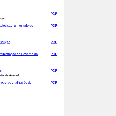
PDF
edo
elevisão: um estudo de
PDF
scrição
PDF
dministração do Governo da
PDF
os
PDF
meida de Azevedo
 operacionalização do
PDF