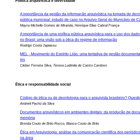
Política arquivística e diversidade
A importância da gestão da informação arquivística na tomada de dec
pública municipal: estudo de caso no Arquivo Geral do Município de 
Mayra Michelle Gomes de Miranda, Henrique Elias Cabral França
A importância de uma política pública arquivística para o uso dos da
no Brasil: uma visão sob a ótica do regime de informação
Rodrigo Costa Japiassu
MEL - Movimento do Espírito Lilás: uma tentativa de gestão documental
íris
Cleber Ferreira Silva, Teresa Ludimila de Castro Cardoso
Ética e responsabilidade social
Código de ética ou de deontologia para o arquivista brasileiro? Ques
Andrieli Pachú da Silva
Documentos arquivísticos em ambientes digitais: da produção de doc
memória
Brenda Couto de Brito Rocco, Bianca Couto de Brito
Ética em Arquivologia: análise da comunicação científica dos periódi
na área