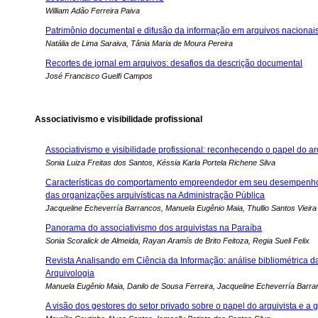
William Adão Ferreira Paiva
Patrimônio documental e difusão da informação em arquivos nacionai
Natália de Lima Saraiva, Tânia Maria de Moura Pereira
Recortes de jornal em arquivos: desafios da descrição documental
José Francisco Guelfi Campos
Associativismo e visibilidade profissional
Associativismo e visibilidade profissional: reconhecendo o papel do a
Sonia Luiza Freitas dos Santos, Késsia Karla Portela Richene Silva
Características do comportamento empreendedor em seu desempenho 
das organizações arquivísticas na Administração Pública
Jacqueline Echeverría Barrancos, Manuela Eugênio Maia, Thullio Santos Vieira
Panorama do associativismo dos arquivistas na Paraíba
Sonia Scoralick de Almeida, Rayan Aramís de Brito Feitoza, Regia Sueli Felix
Revista Analisando em Ciência da Informação: análise bibliométrica d
Arquivologia
Manuela Eugênio Maia, Danilo de Sousa Ferreira, Jacqueline Echeverría Barr
A visão dos gestores do setor privado sobre o papel do arquivista e a