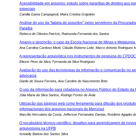
Acessibilidade em arquivos: estudo sobre garantias de direitos aos p
especiais
Camilla Gama Campagnoli, Maira Cristina Grigoleto
Análise do uso da "tabela de assuntos" pelos servidores da Procurado
Paraíba
Rebeca de Oliveira Patrício, Raimunda Fernanda dos Santos
Arranjo e descrição: o caso da Escola Nacional de Minas e Metalurgia
Ana Carolina Cardoso Miotti, Cláudio Roberto Leite, Marco Antonio Rodrigues M
A representação arquivística nos instrumentos de pesquisa do CPDOC
Eliezer Pires da Silva, Fernanda da Silva Rodrigues
Avaliação do uso das tecnologias da informação e comunicação no arq
advocacia
Danilo de Sousa Ferreira, Ana Caroline do Nascimento Brito
O uso da informação para cidadania no Arquivo Público do Estado da
Júlia Maria da Silva Santos, Rodrigo Fortes de Ávila
Utilização das páginas web como ferramenta para difusão dos produto
informacionais dos arquivos nacionais do Mercosul
Marcílio Herculano da Costa, Jefferson Fernandes Dantas, Rosilene Agapito da
O vocabulário técnico-científico: desafios para aprendizagem de novo
arquivologia na UFPB
Ismaelly Batista dos Santos Silva