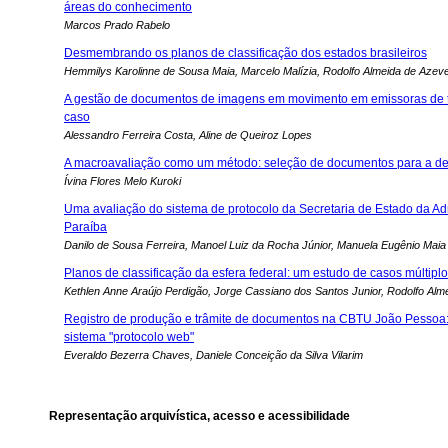
áreas do conhecimento
Marcos Prado Rabelo
Desmembrando os planos de classificação dos estados brasileiros
Hemmilys Karolinne de Sousa Maia, Marcelo Malízia, Rodolfo Almeida de Azev
A gestão de documentos de imagens em movimento em emissoras de t
caso
Alessandro Ferreira Costa, Aline de Queiroz Lopes
A macroavaliação como um método: seleção de documentos para a de
Ívina Flores Melo Kuroki
Uma avaliação do sistema de protocolo da Secretaria de Estado da A
Paraíba
Danilo de Sousa Ferreira, Manoel Luiz da Rocha Júnior, Manuela Eugênio Maia
Planos de classificação da esfera federal: um estudo de casos múltipl
Kethlen Anne Araújo Perdigão, Jorge Cassiano dos Santos Junior, Rodolfo Al
Registro de produção e trâmite de documentos na CBTU João Pessoa:
sistema "protocolo web"
Everaldo Bezerra Chaves, Daniele Conceição da Silva Vilarim
Representação arquivística, acesso e acessibilidade