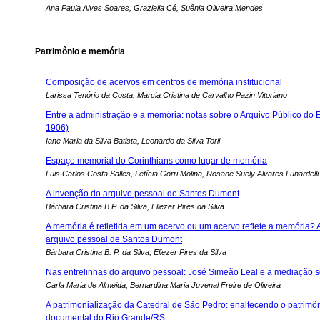
Ana Paula Alves Soares, Graziella Cé, Suênia Oliveira Mendes
Patrimônio e memória
Composição de acervos em centros de memória institucional
Larissa Tenório da Costa, Marcia Cristina de Carvalho Pazin Vitoriano
Entre a administração e a memória: notas sobre o Arquivo Público do 
1906)
Iane Maria da Silva Batista, Leonardo da Silva Torii
Espaço memorial do Corinthians como lugar de memória
Luis Carlos Costa Salles, Letícia Gorri Molina, Rosane Suely Alvares Lunardelli
A invenção do arquivo pessoal de Santos Dumont
Bárbara Cristina B.P. da Silva, Eliezer Pires da Silva
A memória é refletida em um acervo ou um acervo reflete a memória?
arquivo pessoal de Santos Dumont
Bárbara Cristina B. P. da Silva, Eliezer Pires da Silva
Nas entrelinhas do arquivo pessoal: José Simeão Leal e a mediação 
Carla Maria de Almeida, Bernardina Maria Juvenal Freire de Oliveira
A patrimonialização da Catedral de São Pedro: enaltecendo o patrimônio
documental do Rio Grande/RS