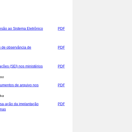
esão ao Sistema Eletrônico
PDF
ou de observância de
PDF
ações (SEI) nos ministérios
PDF
oso
ocumentos de arquivo nos
PDF
lva
uisa-ação da implantação
PDF
enas