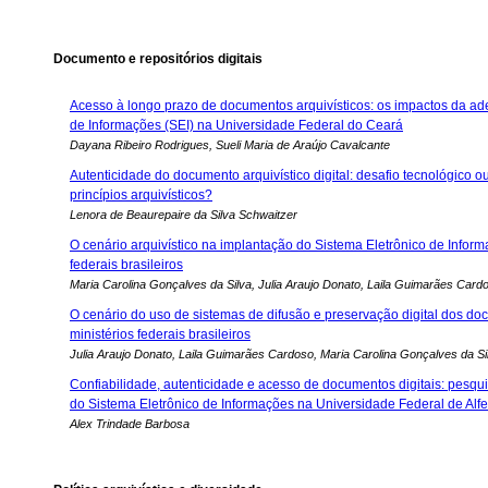
Documento e repositórios digitais
Acesso à longo prazo de documentos arquivísticos: os impactos da ad
de Informações (SEI) na Universidade Federal do Ceará
Dayana Ribeiro Rodrigues, Sueli Maria de Araújo Cavalcante
Autenticidade do documento arquivístico digital: desafio tecnológico 
princípios arquivísticos?
Lenora de Beaurepaire da Silva Schwaitzer
O cenário arquivístico na implantação do Sistema Eletrônico de Inform
federais brasileiros
Maria Carolina Gonçalves da Silva, Julia Araujo Donato, Laila Guimarães Card
O cenário do uso de sistemas de difusão e preservação digital dos d
ministérios federais brasileiros
Julia Araujo Donato, Laila Guimarães Cardoso, Maria Carolina Gonçalves da Si
Confiabilidade, autenticidade e acesso de documentos digitais: pesq
do Sistema Eletrônico de Informações na Universidade Federal de Alf
Alex Trindade Barbosa