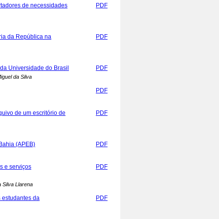
ortadores de necessidades
PDF
ria da República na
PDF
 da Universidade do Brasil
PDF
iguel da Silva
PDF
uivo de um escritório de
PDF
 Bahia (APEB)
PDF
s e serviços
PDF
 Silva Llarena
s estudantes da
PDF