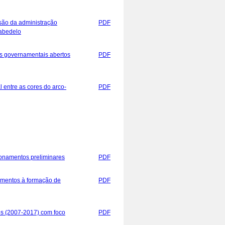
isão da administração
PDF
Cabedelo
dos governamentais abertos
PDF
 entre as cores do arco-
PDF
tionamentos preliminares
PDF
umentos à formação de
PDF
cos (2007-2017) com foco
PDF