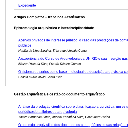
Expediente
Artigos Completos - Trabalhos Acadêmicos
Epistemologia arquivística e interdisciplinaridade
Acervos privados de interesse público: o caso das prestações de cont
públicos
Natália de Lima Saraiva, Thiara de Almeida Costa
A experiência do Curso de Arquivologia da UNIRIO e sua inserção nas
Eliezer Pires da Silva, Priscila Ribeiro Gomes
O sistema de séries como base intelectual da descrição arquivística 
Cássio Murilo Alves Costa Filho
Gestão arquivística e gestão do documento arquivístico
Análise da produção científica sobre classificação arquivística: um es
periódicos brasileiros de arquivologia
Thalita Fernanda Leme, Andrieli Pachú da Silva, Carla Mara Hilário
O contexto arquivístico dos documentos cartográficos e suas relações 