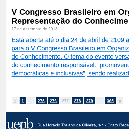
V Congresso Brasileiro em Or
Representação do Conhecime
17 de dezembro de 2018
Está aberta até o dia 24 de abril de 2109
para o V Congresso Brasileiro em Organi
do Conhecimento. O tema do evento vers
do conhecimento responsável: promoven
democráticas e inclusivas”, sendo realiz
«
1
...
275
276
277
278
279
...
365
»
Rua Horácio Trajano de Oliveira, s/n - Cristo Re