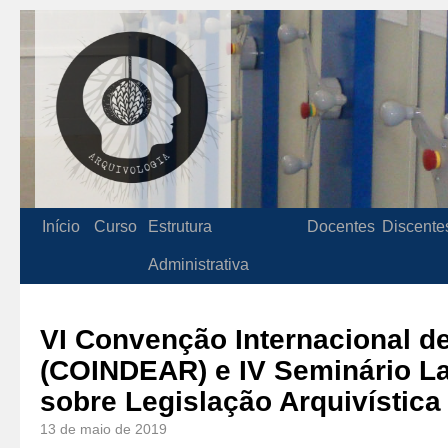
Início
Curso
Estrutura
Docentes
Discente
Administrativa
VI Convenção Internacional de
(COINDEAR) e IV Seminário L
sobre Legislação Arquivístic
13 de maio de 2019