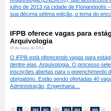
julho de 2013 na cidade de Florianópolis 
sua décima sétima edição, o tema do en
IFPB oferece vagas para está
Arquivologia
20 de março de 2013
O IFPB está oferecendo vagas para estági
dentre elas, Arquivologia. O processo sele
inscrições abertas para o preenchimento 
obrigatório. Estão sendo ofertadas 40 vag
Administração, Engenharia…
«
1
...
360
361
362
363
364
...
365
»