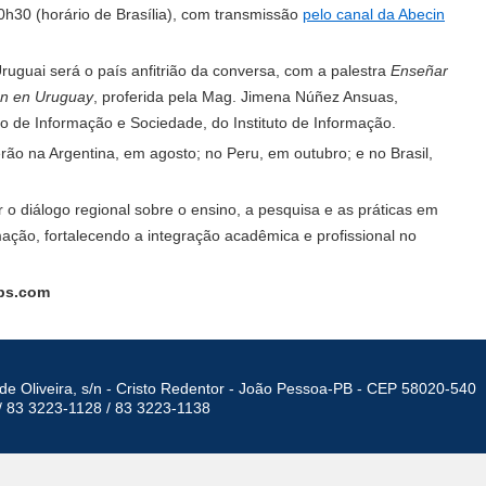
10h30 (horário de Brasília), com transmissão
pelo canal da Abecin
Uruguai será o país anfitrião da conversa, com a palestra
Enseñar
ón en Uruguay
, proferida pela Mag. Jimena Núñez Ansuas,
 de Informação e Sociedade, do Instituto de Informação.
ão na Argentina, em agosto; no Peru, em outubro; e no Brasil,
 o diálogo regional sobre o ensino, a pesquisa e as práticas em
mação, fortalecendo a integração acadêmica e profissional no
ps.com
de Oliveira, s/n - Cristo Redentor - João Pessoa-PB - CEP 58020-540
/ 83 3223-1128 / 83 3223-1138