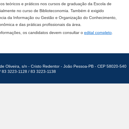
údos teóricos e práticos nos cursos de graduação da Escola de
cialmente no curso de Biblioteconomia. Também é exigido
ência da Informação ou Gestão e Organização do Conhecimento,
onômica e das práticas profissionais da área.
nformações, os candidatos devem consultar o
edital completo
.
de Oliveira, s/n - Cristo Redentor - João Pessoa-PB - CEP 58020-540
/ 83 3223-1128 / 83 3223-1138