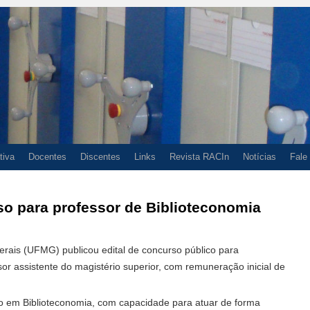
tiva
Docentes
Discentes
Links
Revista RACIn
Notícias
Fale
o para professor de Biblioteconomia
rais (UFMG) publicou edital de concurso público para
r assistente do magistério superior, com remuneração inicial de
 em Biblioteconomia, com capacidade para atuar de forma