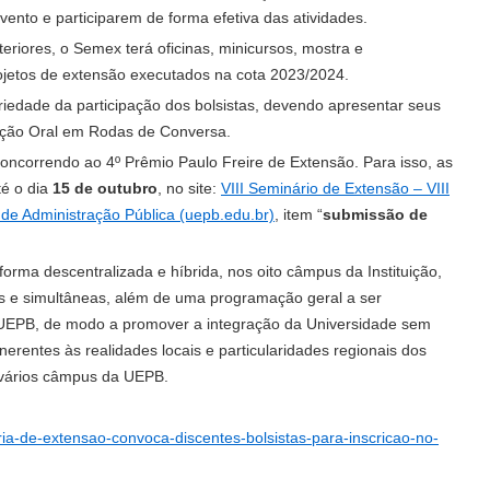
vento e participarem de forma efetiva das atividades.
eriores, o Semex terá oficinas, minicursos, mostra e
ojetos de extensão executados na cota 2023/2024.
riedade da participação dos bolsistas, devendo apresentar seus
ção Oral em Rodas de Conversa.
 concorrendo ao 4º Prêmio Paulo Freire de Extensão. Para isso, as
té o dia
15 de outubro
, no site:
VIII Seminário de Extensão – VIII
e Administração Pública (uepb.edu.br)
, item “
submissão de
orma descentralizada e híbrida, nos oito câmpus da Instituição,
as e simultâneas, além de uma programação geral a ser
 UEPB, de modo a promover a integração da Universidade sem
nerentes às realidades locais e particularidades regionais dos
 vários câmpus da UEPB.
oria-de-extensao-convoca-discentes-bolsistas-para-inscricao-no-