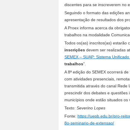
discentes para se inscreverem no e
Seguindo o formato das edições ant
apresentação de resultados dos pr
A Proex informa acerca da obrigato
trabalhos na modalidade Comunica
Todos os(as) inscritos(as) estarão
inscrições
devem ser realizadas a
SEMEX – SUAP: Sistema Unificado d
trabalhos
”.
A 8ª edição do SEMEX ocorrerá de f
com atividades presenciais, remot
transmitida através do canal Rede
prescindir dos debates e questões i
municípios onde estão situados os
Texto:
Severino Lopes
Fonte:
https://uepb.edu.br/pro-reit
8o-seminario-de-extensao/