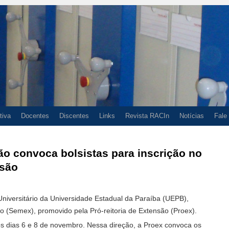
tiva
Docentes
Discentes
Links
Revista RACIn
Notícias
Fale
são convoca bolsistas para inscrição no
nsão
iversitário da Universidade Estadual da Paraíba (UEPB),
o (Semex), promovido pela Pró-reitoria de Extensão (Proex).
os dias 6 e 8 de novembro. Nessa direção, a Proex convoca os