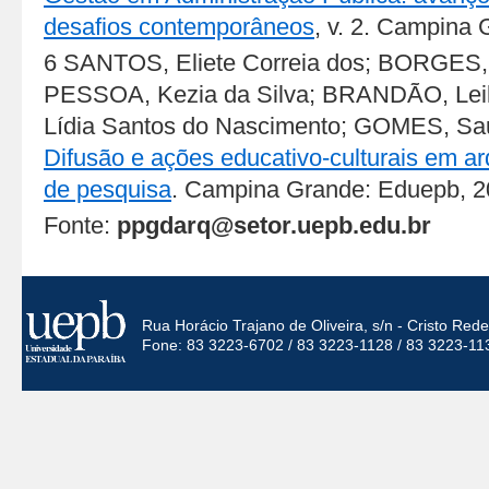
desafios contemporâneos
, v. 2. Campina
6 SANTOS, Eliete Correia dos; BORGES, 
PESSOA, Kezia da Silva; BRANDÃO, Lei
Lídia Santos do Nascimento; GOMES, Saul
Difusão e ações educativo-culturais em ar
de pesquisa
. Campina Grande: Eduepb, 2
Fonte:
ppgdarq@setor.uepb.edu.br
Rua Horácio Trajano de Oliveira, s/n - Cristo Re
Fone: 83 3223-6702 / 83 3223-1128 / 83 3223-11