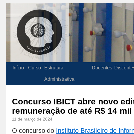
Início
Curso
Estrutura
Docentes
Discente
Administrativa
Concurso IBICT abre novo edi
remuneração de até R$ 14 mil
11 de março de 2024
O concurso do
Instituto Brasileiro de Inf