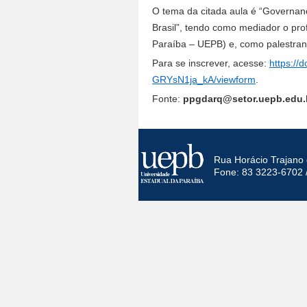
O tema da citada aula é “Governança,
Brasil”, tendo como mediador o pro
Paraíba – UEPB) e, como palestrant
Para se inscrever, acesse:
https:/
GRYsN1ja_kA/viewform
.
Fonte:
ppgdarq@setor.uepb.edu.
Rua Horácio Trajano 
Fone: 83 3223-6702 