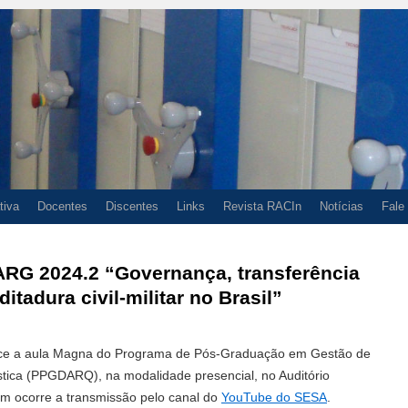
tiva
Docentes
Discentes
Links
Revista RACIn
Notícias
Fale
G 2024.2 “Governança, transferência
itadura civil-militar no Brasil”
tece a aula Magna do Programa de Pós-Graduação em Gestão de
ica (PPGDARQ), na modalidade presencial, no Auditório
m ocorre a transmissão pelo canal do
YouTube do SESA
.