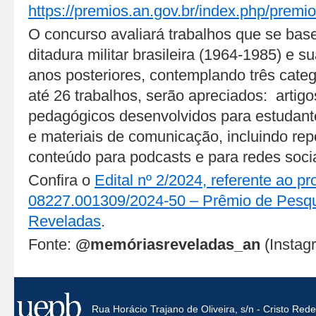
https://premios.an.gov.br/index.php/prem
O concurso avaliará trabalhos que se bas
ditadura militar brasileira (1964-1985) e
anos posteriores, contemplando três cate
até 26 trabalhos, serão apreciados: artig
pedagógicos desenvolvidos para estudant
e materiais de comunicação, incluindo re
conteúdo para podcasts e para redes socia
Confira o
Edital nº 2/2024, referente ao p
08227.001309/2024-50 – Prêmio de Pesq
Reveladas
.
Fonte:
@memóriasreveladas_an
(Instag
Rua Horácio Trajano de Oliveira, s/n - Cristo Re