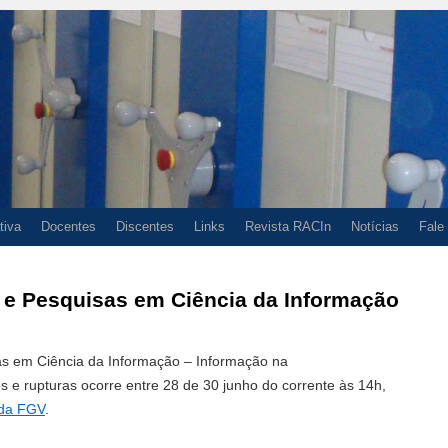
tiva
Docentes
Discentes
Links
Revista RACIn
Notícias
Fale
 e Pesquisas em Ciência da Informação
as em Ciência da Informação – Informação na
 e rupturas ocorre entre 28 de 30 junho do corrente às 14h,
 da FGV
.