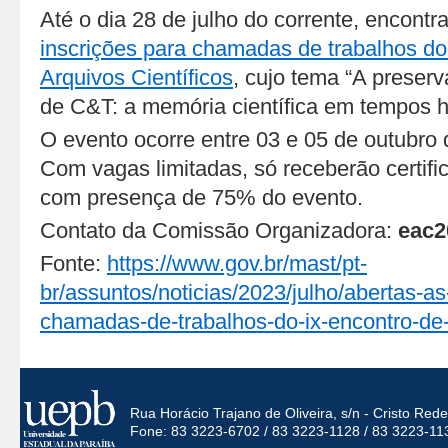
Até o dia 28 de julho do corrente, encont
inscrições para chamadas de trabalhos do
Arquivos Científicos
, cujo tema “A preserv
de C&T: a memória científica em tempos hí
O evento ocorre entre 03 e 05 de outubro d
Com vagas limitadas, só receberão certifi
com presença de 75% do evento.
Contato da Comissão Organizadora:
eac2
Fonte:
https://www.gov.br/mast/pt-
br/assuntos/noticias/2023/julho/abertas-as
chamadas-de-trabalhos-do-ix-encontro-de-a
Rua Horácio Trajano de Oliveira, s/n - Cristo Re
Fone: 83 3223-6702 / 83 3223-1128 / 83 3223-11