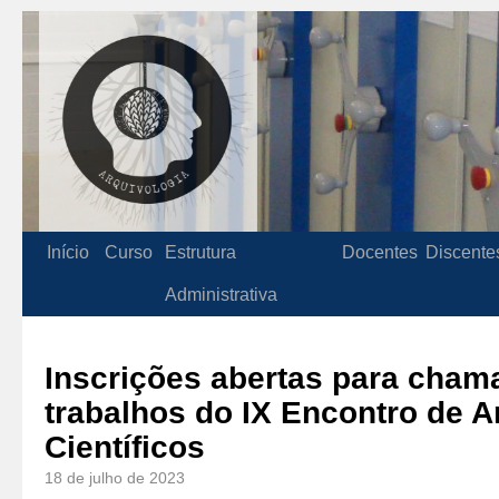
Início
Curso
Estrutura
Docentes
Discente
Administrativa
Inscrições abertas para cham
trabalhos do IX Encontro de A
Científicos
18 de julho de 2023