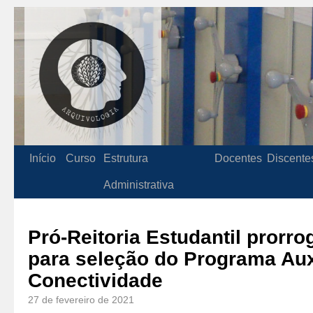
Início
Curso
Estrutura
Docentes
Discente
Administrativa
Pró-Reitoria Estudantil prorro
para seleção do Programa Aux
Conectividade
27 de fevereiro de 2021