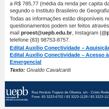
a R$ 785,77 (média da renda per capita d
segundo o Instituto Brasileiro de Geografia
Todas as informações estão disponíveis no
questionamentos podem ser feitos através
mail
proest@uepb.edu.br
, Instagram (
@p
telefone (83) 98753-8757.
Edital Auxílio Conectividade – Aquisiç
Edital Auxílio Conectividade – Acesso à
Emergencial
Texto:
Givaldo Cavalcanti
Rua Horácio Trajano de Oliveira, s/n - Cristo Re
Fone: 83 3223-6702 / 83 3223-1128 / 83 3223-11